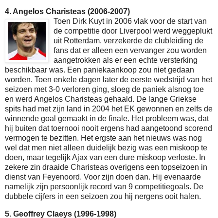
4. Angelos Charisteas (2006-2007)
Toen Dirk Kuyt in 2006 vlak voor de start van
de competitie door Liverpool werd weggeplukt
uit Rotterdam, verzekerde de clubleiding de
fans dat er alleen een vervanger zou worden
aangetrokken als er een echte versterking
beschikbaar was. Een paniekaankoop zou niet gedaan
worden. Toen enkele dagen later de eerste wedstrijd van het
seizoen met 3-0 verloren ging, sloeg de paniek alsnog toe
en werd Angelos Charisteas gehaald. De lange Griekse
spits had met zijn land in 2004 het EK gewonnen en zelfs de
winnende goal gemaakt in de finale. Het probleem was, dat
hij buiten dat toernooi nooit ergens had aangetoond scorend
vermogen te bezitten. Het ergste aan het nieuws was nog
wel dat men niet alleen duidelijk bezig was een miskoop te
doen, maar tegelijk Ajax van een dure miskoop verloste. In
zekere zin draaide Charisteas overigens een topseizoen in
dienst van Feyenoord. Voor zijn doen dan. Hij evenaarde
namelijk zijn persoonlijk record van 9 competitiegoals. De
dubbele cijfers in een seizoen zou hij nergens ooit halen.
5. Geoffrey Claeys (1996-1998)