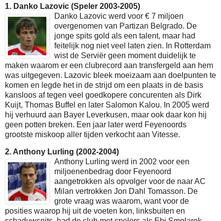
1. Danko Lazovic (Speler 2003-2005)
Danko Lazovic werd voor € 7 miljoen
overgenomen van Partizan Belgrado. De
jonge spits gold als een talent, maar had
feitelijk nog niet veel laten zien. In Rotterdam
wist de Serviër geen moment duidelijk te
maken waarom er een clubrecord aan transfergeld aan hem
was uitgegeven. Lazovic bleek moeizaam aan doelpunten te
komen en legde het in de strijd om een plaats in de basis
kansloos af tegen veel goedkopere concurenten als Dirk
Kuijt, Thomas Buffel en later Salomon Kalou. In 2005 werd
hij verhuurd aan Bayer Leverkusen, maar ook daar kon hij
geen potten breken. Een jaar later werd Feyenoords
grootste miskoop aller tijden verkocht aan Vitesse.
2. Anthony Lurling (2002-2004)
Anthony Lurling werd in 2002 voor een
miljoenenbedrag door Feyenoord
aangetrokken als opvolger voor de naar AC
Milan vertrokken Jon Dahl Tomasson. De
grote vraag was waarom, want voor de
posities waarop hij uit de voeten kon, linksbuiten en
schaduwspits, had de club met spelers als Ebi Smolarek,