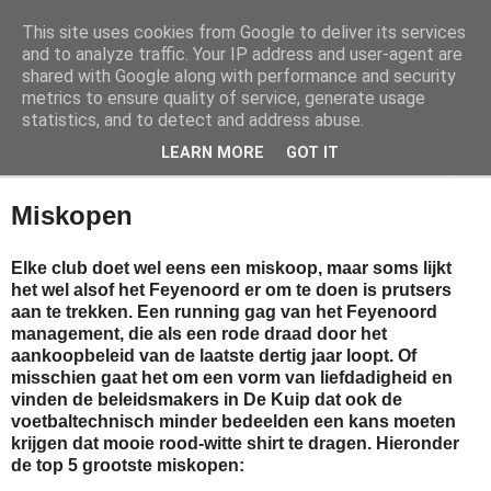
This site uses cookies from Google to deliver its services
Feyenoordhistorie
and to analyze traffic. Your IP address and user-agent are
shared with Google along with performance and security
metrics to ensure quality of service, generate usage
De geschiedenis van een volksclub
statistics, and to detect and address abuse.
LEARN MORE
GOT IT
▼
Miskopen
Elke club doet wel eens een miskoop, maar soms lijkt
het wel alsof het Feyenoord er om te doen is prutsers
aan te trekken. Een running gag van het Feyenoord
management, die als een rode draad door het
aankoopbeleid van de laatste dertig jaar loopt. Of
misschien gaat het om een vorm van liefdadigheid en
vinden de beleidsmakers in De Kuip dat ook de
voetbaltechnisch minder bedeelden een kans moeten
krijgen dat mooie rood-witte shirt te dragen. Hieronder
de top 5 grootste miskopen: