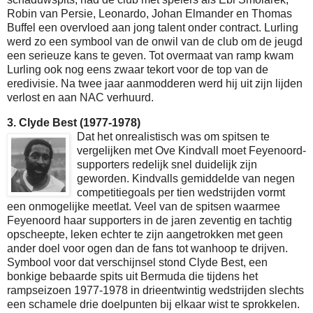
Robin van Persie, Leonardo, Johan Elmander en Thomas
Buffel een overvloed aan jong talent onder contract. Lurling
werd zo een symbool van de onwil van de club om de jeugd
een serieuze kans te geven. Tot overmaat van ramp kwam
Lurling ook nog eens zwaar tekort voor de top van de
eredivisie. Na twee jaar aanmodderen werd hij uit zijn lijden
verlost en aan NAC verhuurd.
3. Clyde Best (1977-1978)
Dat het onrealistisch was om spitsen te
vergelijken met Ove Kindvall moet Feyenoord-
supporters redelijk snel duidelijk zijn
geworden. Kindvalls gemiddelde van negen
competitiegoals per tien wedstrijden vormt
een onmogelijke meetlat. Veel van de spitsen waarmee
Feyenoord haar supporters in de jaren zeventig en tachtig
opscheepte, leken echter te zijn aangetrokken met geen
ander doel voor ogen dan de fans tot wanhoop te drijven.
Symbool voor dat verschijnsel stond Clyde Best, een
bonkige bebaarde spits uit Bermuda die tijdens het
rampseizoen 1977-1978 in drieentwintig wedstrijden slechts
een schamele drie doelpunten bij elkaar wist te sprokkelen.