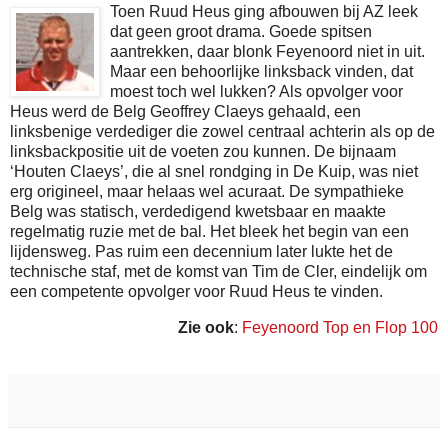
Toen Ruud Heus ging afbouwen bij AZ leek
dat geen groot drama. Goede spitsen
aantrekken, daar blonk Feyenoord niet in uit.
Maar een behoorlijke linksback vinden, dat
moest toch wel lukken? Als opvolger voor
Heus werd de Belg Geoffrey Claeys gehaald, een
linksbenige verdediger die zowel centraal achterin als op de
linksbackpositie uit de voeten zou kunnen. De bijnaam
‘Houten Claeys’, die al snel rondging in De Kuip, was niet
erg origineel, maar helaas wel acuraat. De sympathieke
Belg was statisch, verdedigend kwetsbaar en maakte
regelmatig ruzie met de bal. Het bleek het begin van een
lijdensweg. Pas ruim een decennium later lukte het de
technische staf, met de komst van Tim de Cler, eindelijk om
een competente opvolger voor Ruud Heus te vinden.
Zie ook
:
Feyenoord Top en Flop 100