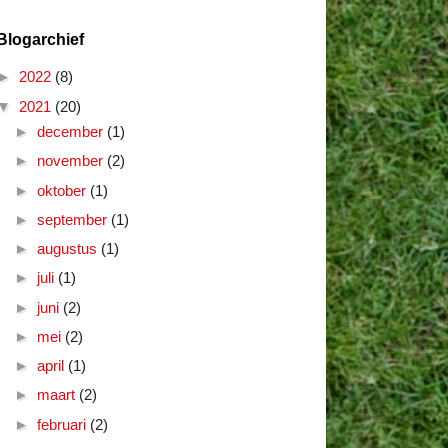
Blogarchief
►
2022
(8)
▼
2021
(20)
►
december
(1)
►
november
(2)
►
oktober
(1)
►
september
(1)
►
augustus
(1)
►
juli
(1)
►
juni
(2)
►
mei
(2)
►
april
(1)
►
maart
(2)
►
februari
(2)