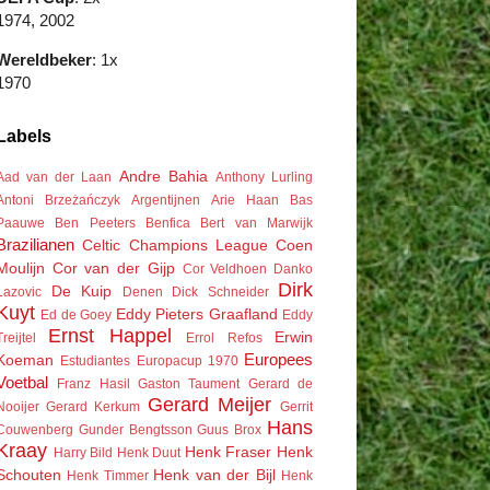
1974, 2002
Wereldbeker
: 1x
1970
Labels
Andre Bahia
Aad van der Laan
Anthony Lurling
Antoni Brzeżańczyk
Argentijnen
Arie Haan
Bas
Paauwe
Ben Peeters
Benfica
Bert van Marwijk
Brazilianen
Celtic
Champions League
Coen
Moulijn
Cor van der Gijp
Cor Veldhoen
Danko
Dirk
De Kuip
Lazovic
Denen
Dick Schneider
Kuyt
Eddy Pieters Graafland
Ed de Goey
Eddy
Ernst Happel
Erwin
Treijtel
Errol Refos
Europees
Koeman
Estudiantes
Europacup 1970
Voetbal
Franz Hasil
Gaston Taument
Gerard de
Gerard Meijer
Nooijer
Gerard Kerkum
Gerrit
Hans
Couwenberg
Gunder Bengtsson
Guus Brox
Kraay
Henk Fraser
Henk
Harry Bild
Henk Duut
Schouten
Henk van der Bijl
Henk Timmer
Henk