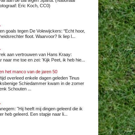
ll aan de bal tegen Sparta. (Nationaal
Fotograaf: Eric Koch, CC0)
.
n goals tegen De Volewijckers: “Echt hoor,
idsrechter floot. Waarvoor? Ik liep l...
.
rek aan vertrouwen van Hans Kraay:
naar me toe en zei: 'Kijk Peet, ik heb hie...
 en het manco van de jaren 50
ftijd overleed enkele dagen geleden Tinus
linksbenige Schiedammer kwam in de zomer
nk Schouten ...
.
egem: "Hij heeft mij dingen geleerd die ik
r heb geleerd. Een stapje naar li...