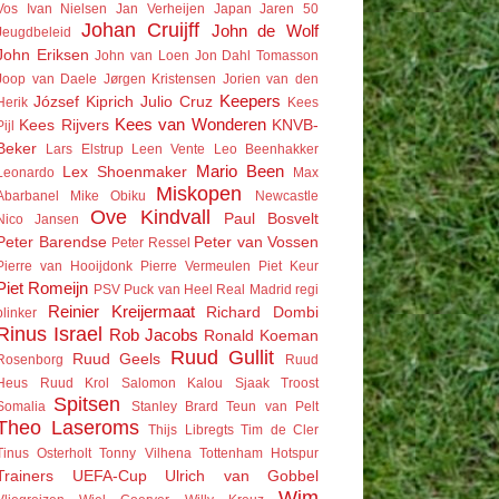
Vos
Ivan Nielsen
Jan Verheijen
Japan
Jaren 50
Johan Cruijff
John de Wolf
Jeugdbeleid
John Eriksen
John van Loen
Jon Dahl Tomasson
Joop van Daele
Jørgen Kristensen
Jorien van den
Keepers
József Kiprich
Julio Cruz
Herik
Kees
Kees van Wonderen
Kees Rijvers
KNVB-
Pijl
Beker
Lars Elstrup
Leen Vente
Leo Beenhakker
Mario Been
Lex Shoenmaker
Leonardo
Max
Miskopen
Abarbanel
Mike Obiku
Newcastle
Ove Kindvall
Paul Bosvelt
Nico Jansen
Peter Barendse
Peter van Vossen
Peter Ressel
Pierre van Hooijdonk
Pierre Vermeulen
Piet Keur
Piet Romeijn
PSV
Puck van Heel
Real Madrid
regi
Reinier Kreijermaat
Richard Dombi
blinker
Rinus Israel
Rob Jacobs
Ronald Koeman
Ruud Gullit
Ruud Geels
Rosenborg
Ruud
Heus
Ruud Krol
Salomon Kalou
Sjaak Troost
Spitsen
Somalia
Stanley Brard
Teun van Pelt
Theo Laseroms
Thijs Libregts
Tim de Cler
Tinus Osterholt
Tonny Vilhena
Tottenham Hotspur
Trainers
UEFA-Cup
Ulrich van Gobbel
Wim