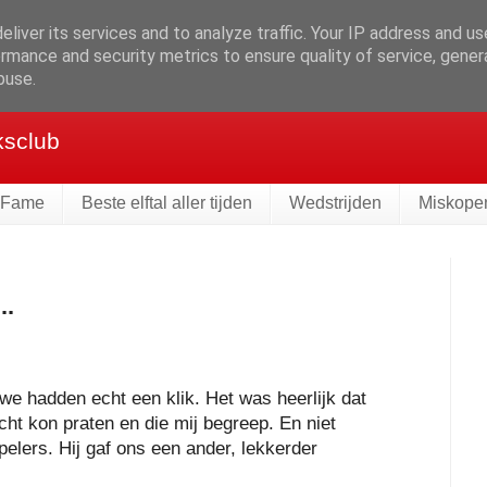
liver its services and to analyze traffic. Your IP address and u
rmance and security metrics to ensure quality of service, gene
ie
buse.
ksclub
f Fame
Beste elftal aller tijden
Wedstrijden
Miskope
..
we hadden echt een klik. Het was heerlijk dat
cht kon praten en die mij begreep. En niet
pelers. Hij gaf ons een ander, lekkerder