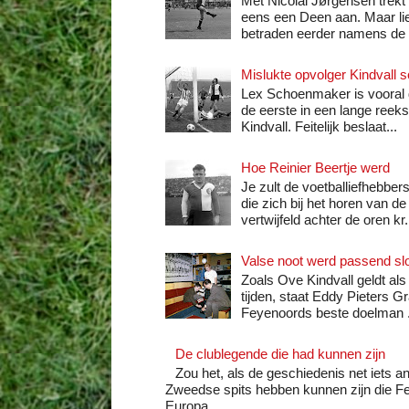
Met Nicolai Jørgensen trek
eens een Deen aan. Maar lie
betraden eerder namens de .
Mislukte opvolger Kindvall 
Lex Schoenmaker is vooral 
de eerste in een lange reek
Kindvall. Feitelijk beslaat...
Hoe Reinier Beertje werd
Je zult de voetballiefhebbe
die zich bij het horen van d
vertwijfeld achter de oren kr.
Valse noot werd passend sl
Zoals Ove Kindvall geldt als
tijden, staat Eddy Pieters G
Feyenoords beste doelman .
De clublegende die had kunnen zijn
Zou het, als de geschiedenis net iets 
Zweedse spits hebben kunnen zijn die F
Europa...