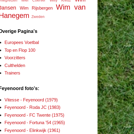
Vliegreizen
Wiel Coerver
Willy Kreuz
Wim van
Jansen
Wim Rijsbergen
Hanegem
Zweden
Overige Pagina's
Europees Voetbal
Top en Flop 100
Voorzitters
Culthelden
Trainers
Feyenoord foto's:
Vitesse - Feyenoord (1979)
Feyenoord - Roda JC (1983)
Feyenoord - FC Twente (1975)
Feyenoord - Fortuna '54 (1965)
Feyenoord - Elinkwijk (1961)