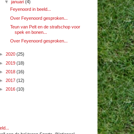
▼
januari
(4)
Feyenoord in beeld...
Over Feyenoord gesproken...
Teun van Pelt en de strafschop voor
spek en bonen...
Over Feyenoord gesproken...
►
2020
(25)
►
2019
(18)
►
2018
(16)
►
2017
(12)
►
2016
(10)
ld...