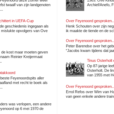
t Feyenoord deze zomer weer
1969: Ove Kindva
fst twaalf van zijn landgenoten
Archief/Anefo, 
..
schittert in UEFA-Cup
Over Feyenoord gesproken..
de geschiedenis ingegaan als
Henk Schouten over zijn nege
s mislukte opvolgers van Ove
ik maakte de tiende en de sche
Over Feyenoord gesproken..
Peter Barendse over het geb
“Jacobs kwam tijdens dat jaar 
rs de kost maar moeten geven
e naam Reinier Kreijermaat
Tinus Osterholt
..
Op 87-jarige lee
Osterholt. De 
otakkoord
van 1955 met He
 beste Feyenoordspits aller
raafland met recht te boek als
Over Feyenoord gesproken..
..
Errol Refos over Wim van Han
van geen enkele andere traine
anders was verlopen, een andere
eyenoord op 6 mei 1970 de