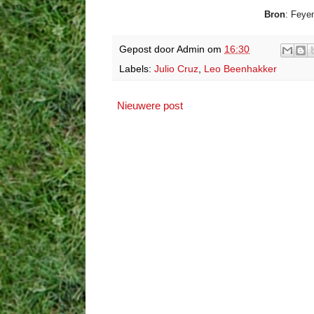
Bron
: Feye
Gepost door
Admin
om
16:30
Labels:
Julio Cruz
,
Leo Beenhakker
Nieuwere post